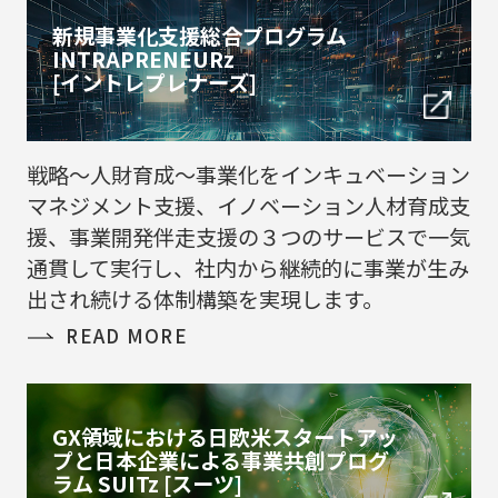
新規事業化支援総合プログラム
INTRAPRENEURz
[イントレプレナーズ]
戦略～人財育成～事業化をインキュベーション
マネジメント支援、イノベーション人材育成支
援、事業開発伴走支援の３つのサービスで一気
通貫して実行し、社内から継続的に事業が生み
出され続ける体制構築を実現します。
READ MORE
GX領域における​日欧米スタート​
アッ
プと
日本企業による
事業共創プログ
ラム
SUITz [スーツ]