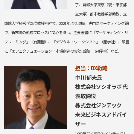
了、首都大学東京（現・東京都
立大学）都市教養学部助教、立
命館大学経営学部准教授を経て、2021年より現職。専門はマーケティング論
で、新市場の形成プロセスに関心を持つ。主要著書に『マーケティング・リ
フレーミング』（有斐閣）、『デジタル・ワークシフト』（産学社）、訳書
に『エフェクチュエーション：市場創造の実効理論』（碩学舎）など。
担当：DX戦略
中川 郁夫氏
株式会社ソシオラボ 代
表取締役
株式会社ジンテック
未来ビジネスアドバイ
ザー
1993年に株式会社インテック入