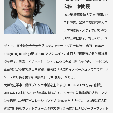
究院 准教授
2002年 慶應義塾大学法学部政治
学科卒業。2007年 慶應義塾大学
大学院政策・メディア研究科後
期博士課程修了。博士(政策・メ
ディア)。慶應義塾大学大学院 メディアデザイン研究科 特任講師、takram
design engineering (現Takram) アソシエイト、山口大学国際総合科学部 准教
授を経て、現職。イノベーション・プロセス全般に関心を抱き、サービスの
企画開発から顧客創出を実践。主著に『地域発イノベーションの育て方 – リ
ソースから紡ぎ出す新規事業』（NTT出版）がある。
大学院在学中に動画プリクラ事業を主とするUTUTU Co. Ltd.を共同創業。
2009年にIPA未踏人材育成事業に採択され、クラウド型携帯動画装飾エンジ
ンを搭載した動画デコレーションアプリPovieをリリース。2013年に個人投
資家向け情報プラットフォームの運営を行う株式会社ナビゲータープラット