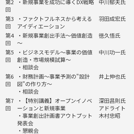
第2
・新規事業を成功に導くDX戦略
中川郁夫氏
回
第3
・ファクトフルネスから考える
羽田成宏氏
回
アイディエーション
第4
・新規事業創出手法～価値創造
徳久悟氏
回
～
第5
・ビジネスモデル～事業の価値
中川功一氏
回
創造・市場規模試算～
・相談会
第6
・財務計画〜事業予測の"設計
井上伸也氏
回
図"の作り方〜
・相談会
第7
・【特別講義】オープンイノベ
深田昌則氏
回
ーションと新規事業
アドライト
・事業創出計画書アウトプット
木村忠昭
発表会
・懇親会