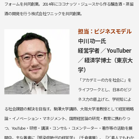
フォームを共同創業。2014年にココナッツ・ジュースから作る醸造酒・蒸留
酒の開発を行う株式会社ワニックを共同創業。
担当：ビジネスモデル
中川 功一氏
経営学者 ／ YouTuber
／ 経済学博士（東京大
学）
「アカデミーの力を社会に」を
ライフワークとし、日本のビジ
ネス力の底上げと、学術知によ
る社会課題の解決を目指す。駒澤大学講師、大阪大学准教授として経営戦略
論・イノベーション・マネジメント、国際経営論の研究・教育に携わりつ
つ、YouTube・研修・講演・コンサル・コメンテーター・著作等の活動を展
開中。主な著書に『感染症時代の経営学』（千倉書房）、『ど素人でもわか