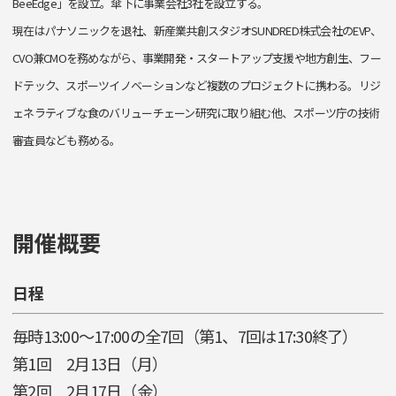
BeeEdge」を設立。傘下に事業会社3社を設立する。
現在はパナソニックを退社、新産業共創スタジオSUNDRED株式会社のEVP、
CVO兼CMOを務めながら、事業開発・スタートアップ支援や地方創生、フー
ドテック、スポーツイノベーションなど複数のプロジェクトに携わる。リジ
ェネラティブな食のバリューチェーン研究に取り組む他、スポーツ庁の技術
審査員なども務める。
開催概要
日程
毎時13:00〜17:00の全7回（第1、7回は17:30終了）
第1回 2月13日（月）
第2回 2月17日（金）