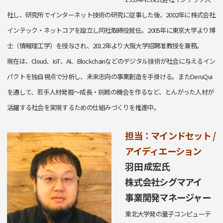
社し、研究所でインターネット技術の研究に従事した後、2002年に株式会社
インテック・ネットコアを設立し同社取締役就任。2005年に東京大学より博
士（情報理工学）を授与され、2012年より大阪大学招聘准教授を兼務。
現在は、Cloud、IoT、AI、Blockchainなどのデジタル技術が社会に与えるイン
パクトを独自視点で分析し、未来志向の事業創造を手掛ける。またDeruQui
を通して、若手人材発掘〜成長・挑戦の機会を作るなど、とんがった人材が
活躍する社会を実現するための仕組みづくりを推進中。
担当：マインドセット /
アイディエーション
羽田 成宏氏
株式会社シグマアイ
事業開発マネージャー
東北大学発の量子コンピューテ