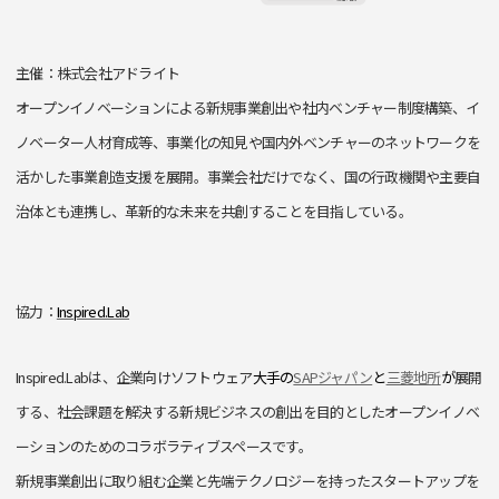
主催：株式会社アドライト
オープンイノベーションによる新規事業創出や社内ベンチャー制度構築、イ
ノベーター人材育成等、事業化の知見や国内外ベンチャーのネットワークを
活かした事業創造支援を展開。事業会社だけでなく、国の行政機関や主要自
治体とも連携し、革新的な未来を共創することを目指している。
協力：
Inspired.Lab
Inspired.Labは、企業向けソフトウェア
大手の
SAPジャパン
と
三菱地所
が
展開
する、社会課題を解決する新規ビジネスの創出を目的としたオープンイノベ
ーションのためのコラボラティブスペースです。
新規事業創出に取り組む企業と先端テクノロジーを持ったスタートアップを