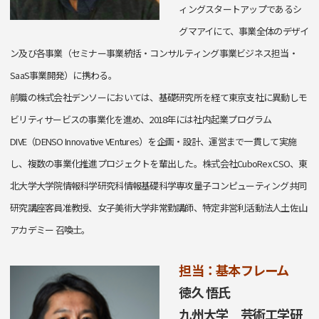
ィングスタートアップであるシ
グマアイにて、事業全体のデザイ
ン及び各事業（セミナー事業統括・コンサルティング事業ビジネス担当・
SaaS事業開発）に携わる。
前職の株式会社デンソーにおいては、基礎研究所を経て東京支社に異動しモ
ビリティサービスの事業化を進め、2018年には社内起業プログラム
DIVE（DENSO Innovative VEntures）を企画・設計、運営まで一貫して実施
し、複数の事業化推進プロジェクトを輩出した。株式会社CuboRex CSO、東
北大学大学院情報科学研究科情報基礎科学専攻量子コンピューティング共同
研究講座客員准教授、女子美術大学非常勤講師、特定非営利活動法人土佐山
アカデミー 召喚士。
担当：基本フレーム
徳久 悟氏
九州大学 芸術工学研