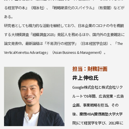
る経営学の本』（翔泳社）、『戦略硬直化のスパイラル』（有斐閣）などが
ある。
研究者としても精力的な活動を継続しており、日本企業のコロナの今を概観
する大規模調査「組織調査2020」発起人を務めるほか、国内外の主要雑誌に
論文発表中。最新論稿は「不易流行の経営学」（日本経営学会誌）、「The
Vertical Keiretsu Advantage」（Asian Business & Management）。
担当：財務計画
井上 伸也氏
Google株式会社と株式会社リク
ルートで6年間、広告営業・広告
企画、事業戦略を担当。その
後、慶應MBA(慶應義塾大学大学
院)にて経営学を学び、2012年に