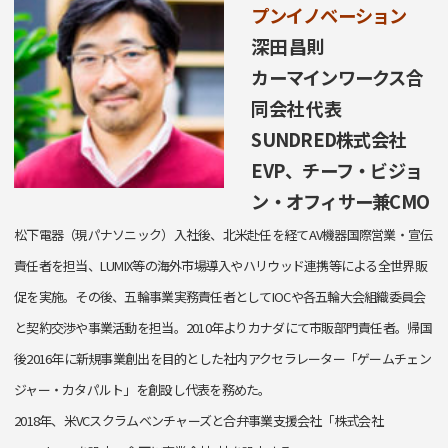
プンイノベーション
深田 昌則
カーマインワークス合
同会社 代表
SUNDRED株式会社
EVP、チーフ・ビジョ
ン・オフィサー兼CMO
松下電器（現パナソニック）入社後、北米赴任を経てAV機器国際営業・宣伝
責任者を担当、LUMIX等の海外市場導入やハリウッド連携等による全世界販
促を実施。その後、五輪事業実務責任者としてIOCや各五輪大会組織委員会
と契約交渉や事業活動を担当。2010年よりカナダにて市販部門責任者。帰国
後2016年に新規事業創出を目的とした社内アクセラレーター「ゲームチェン
ジャー・カタパルト」を創設し代表を務めた。
2018年、米VCスクラムベンチャーズと合弁事業支援会社「株式会社