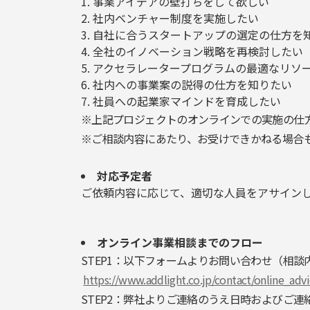
事業アイデアの壁打ちをして欲しい
社内ベンチャー制度を実施したい
自社に合うスタートアップの選定の仕方を
全社のイノベーション戦略を再検討したい
アクセラレータープログラムの最適なリソ
社内への事業案の説得の仕方を知りたい
社員への起業家マインドを育成したい
※上記プロジェクトのオンラインでの実施の仕
※ご相談内容にあたり、お受けできかねる場合
対応予定者
ご依頼内容に応じて、適切な人員をアサイン
オンライン事業相談までのフロー
STEP1：以下フォームよりお問い合わせ（相
https://www.addlight.co.jp/contact/online_advi
STEP2：弊社よりご連絡のうえ日時およびご連