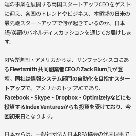
端の事業を展開する両国スタートアップCEOをゲスト
に迎え、各国のトレンドやビジネス、本領域の日米の
最先端スタートアップで何が起きているのか、日本
語/英語のパネルディスカッションを通じてお届けしま
す。
RPA先進国・アメリカからは、サンフランシスコにあ
る
Fleetsmith 共同創業者CEO
の
Zack Blum
氏が登
壇。
同社は情報システム部門の自動化を目指すスター
トアップ
で、アメリカのトップVCであり、
Facebook・Skype・Dropbox・Optimizelyなどにも
投資するIndex Venturesからも投資を受けており、今
回初来日
となります。
日本からは、一般社団法人日本RPA協会の代表理事で