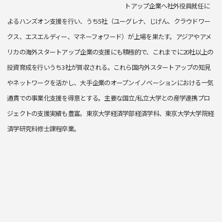
トアップ企業へ社外役員就任に
よるハンズオン支援を行い、うち5社（ユーグレナ、じげん、クラウドワー
クス、エスエルディー、マネーフォワード）が上場を果たす。アジアやアメ
リカの海外スタートアップ企業の支援にも積極的で、これまでに20社以上の
投資育成を行いうち3社が買収される。これら国内外スタートアップの知見
やネットワークを活かし、大手企業のオープンイノベーションにおける一気
通貫での事業化支援を得意とする。主要な国立/私立大学との産学連携プロ
ジェクトの支援実績も豊富。東京大学経済学部経済学科、東京大学大学院経
済学研究科修士課程卒業。