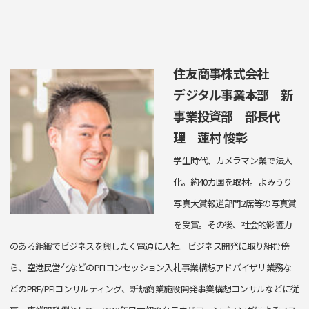
住友商事株式会社
デジタル事業本部 新
事業投資部 部長代
理 蓮村 悛彰
学生時代、カメラマン業で法人
化。約40カ国を取材。よみうり
写真大賞報道部門2席等の写真賞
を受賞。その後、社会的影響力
のある組織でビジネスを興したく電通に入社。ビジネス開発に取り組む傍
ら、空港民営化などのPFIコンセッション入札事業構想アドバイザリ業務な
どのPRE/PFIコンサルティング、新規商業施設開発事業構想コンサルなどに従