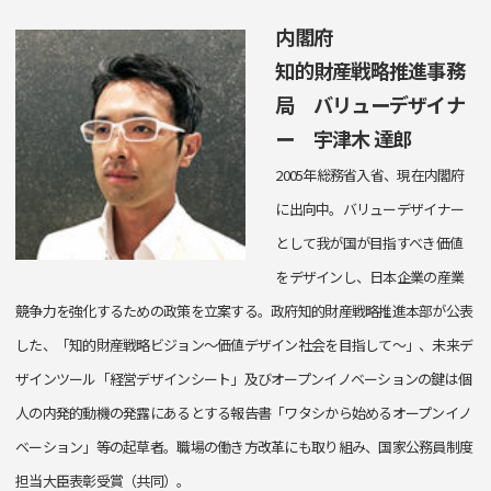
内閣府
知的財産戦略推進事務
局 バリューデザイナ
ー 宇津木 達郎
2005年総務省入省、現在内閣府
に出向中。バリューデザイナー
として我が国が目指すべき価値
をデザインし、日本企業の産業
競争力を強化するための政策を立案する。政府知的財産戦略推進本部が公表
した、「知的財産戦略ビジョン～価値デザイン社会を目指して～」、未来デ
ザインツール「経営デザインシート」及びオープンイノベーションの鍵は個
人の内発的動機の発露にあるとする報告書「ワタシから始めるオープンイノ
ベーション」等の起草者。職場の働き方改革にも取り組み、国家公務員制度
担当大臣表彰受賞（共同）。