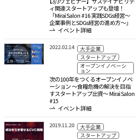
【3/3ウェビナー】サステイナビリテ
ィ関連スタートアップも登壇！
「Mirai Salon #16 実践SDGs経営〜
企業事例とSDGs経営の進め方〜」
イベント詳細
2022.02.14
大手企業
スタートアップ
オープンイノベーシ
ョン
次の100年をつくるオープンイノベ
ーション ～食糧危機の解決を目指
すスタートアップ出資～ Mirai Salon
#15
イベント詳細
2019.11.20
大手企業
スタートアップ