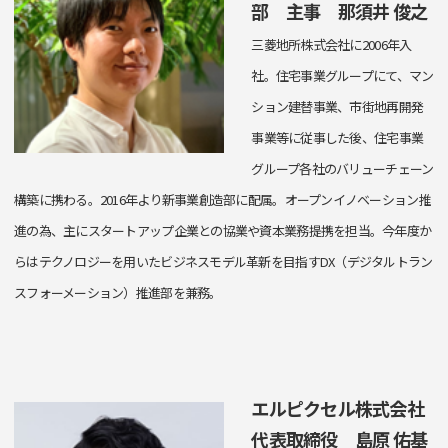
部 主事 那須井 俊之
三菱地所株式会社に2006年入
社。住宅事業グループにて、マン
ション建替事業、市街地再開発
事業等に従事した後、住宅事業
グループ各社のバリューチェーン
構築に携わる。2016年より新事業創造部に配属。オープンイノベーション推
進の為、主にスタートアップ企業との協業や資本業務提携を担当。今年度か
らはテクノロジーを用いたビジネスモデル革新を目指すDX（デジタルトラン
スフォーメーション）推進部を兼務。
エルピクセル株式会社
代表取締役 島原 佑基