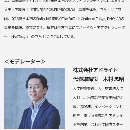
事。事業開発例として、2013年日本初のクラウドファンディングによるマス
メディア放送「LISTENERS’POWER PROGRAM」事業を構想、立ち上げに参
画。2016年日本初のFinTech産業拠点The FinTech Center of Tokyo, FINOLABの
事業を構想、設立に参画。現在は住友商事にてハードウェアアクセラレータ
ー「HAX Tokyo」の立ち上げに従事している。
＜モデレーター＞
株式会社アドライト
代表取締役 木村 忠昭
大学院卒業後、大手監査法人に
入社し、株式公開支援業務に従
事。2008年、イノベーション共
創を手掛ける株式会社アドライ
トを創業。合わせて国内スター