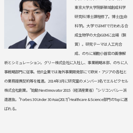
東京大学大学院新領域創成科学
研究科 博士課程修了。博士(生命
科学)。大学ではMITで行われる合
成生物学の大会iGEMに出場（銅
賞）。研究テーマは人工光合
成、のちに細胞小器官の画像解
析とシミュレーション。グリー株式会社に入社し、事業戦略本部、のちに人
事戦略部門に従事。他IT企業では海外事業開発部にて欧米・アジアの各社と
の業務提携契約等を推進。2014年3月に研究室のメンバー3名でエルピクセル
株式会社創業。”始動 Next Innovator 2015（経済産業省）”シリコンバレー派
遣選抜。”Forbes 30 Under 30 Asia(2017)”Healthcare & Science部門のTopに選
ばれる。